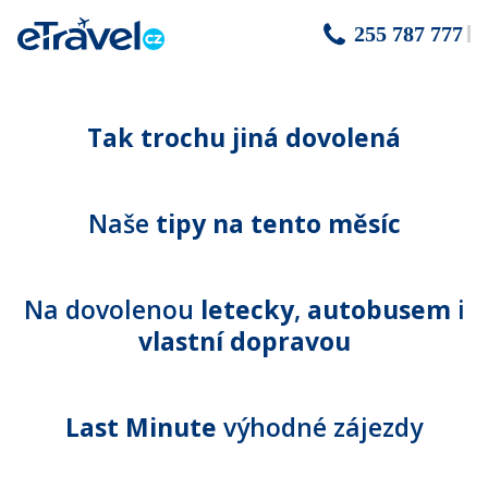
255 787 777
Tak trochu jiná dovolená
Naše
tipy na tento měsíc
Na dovolenou
letecky
,
autobusem
i
vlastní dopravou
Last Minute
výhodné zájezdy