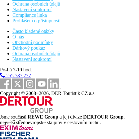
Ochrana osobních údajů
Nastavení soukromí
Compliance linka
Prohlášení o přístupnosti
Často kladené otázky
O nás
Obchodní podmínky
Dárkový poukaz
Ochrana osobních údajů
Nastavení soukromí
Po-Pá 7-19 hod.
255 787 777
Copyright © 2008−2026, DER Touristik CZ a.s.
Jsme součástí
REWE Group
a její divize
DERTOUR Group
,
největší středoevropské skupiny v cestovním ruchu.