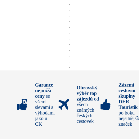
Garance
Zázemí
Obrovský
nejnižší
cestovní
výběr top
ceny
se
skupiny
zájezdů
od
všemi
DER
všech
slevami a
Touristik
známých
výhodami
po boku
českých
jako u
nejsilnější
cestovek
CK
značek