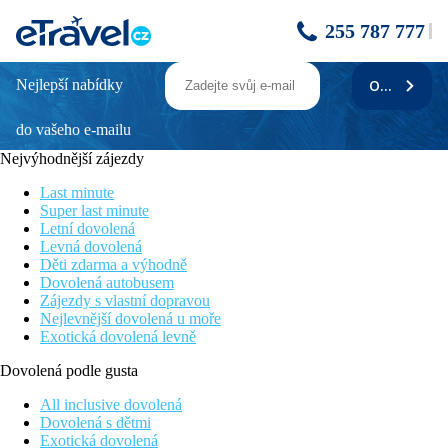
255 787 777
Nejlepší nabídky
ODEBÍRAT
Bonita Luxury Resort Hotel & SPA
do vašeho e-mailu
Tobogány a skluzavky pro děti
Plážový bar
Nejvýhodnější zájezdy
Wi-Fi zdarma
Hotel pro rodiny s dětmi
Last minute
Písečná pláž s pozvolným vstupem
Super last minute
Letní dovolená
Poloha
Levná dovolená
Hotel vhodný pro rodiny s dětmi situovaný v turisticky oblíbené
Děti zdarma a výhodně
oblasti Golem, přibližně 12km od centra města Durrës.
Dovolená autobusem
Pláž s pozvolným vstupem leží cca 350m od hotelu. Letiště v
Zájezdy s vlastní dopravou
Tiraně je od hotelu vzálené cca 45km.
Nejlevnější dovolená u moře
Exotická dovolená levně
Vybavení
vstupní hala s recepcí, lobby bar, restaurace, snack bar u
Dovolená podle gusta
bazénu, a la carte restaurace, plážový bar, 5 bazénů pro dospělé
a děti, dětský bazén, tobogány a dětské skluzavky, Wi-Fi
All inclusive dovolená
(zdarma)
Dovolená s dětmi
Exotická dovolená