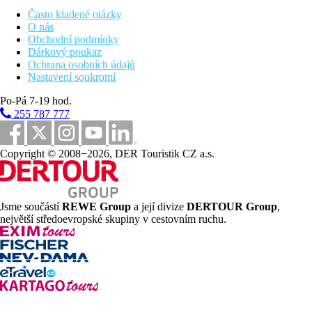
Často kladené otázky
350 m
O nás
Vzdálenost k pláži
Obchodní podmínky
Dárkový poukaz
12 km
Ochrana osobních údajů
Turistické centrum
Nastavení soukromí
45 km
Po-Pá 7-19 hod.
Vzdálenost od nejbližšího letiště
255 787 777
Pláž
Copyright © 2008−2026, DER Touristik CZ a.s.
Lehátka a slunečníky na pláži zdarma
Plážová dovolená
Bazény
Jsme součástí
REWE Group
a její divize
DERTOUR Group
,
největší středoevropské skupiny v cestovním ruchu.
Lehátka a slunečníky u bazénu zdarma
Dětský bazén
Fotogalerie