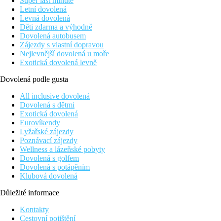
Super last minute
Letní dovolená
Levná dovolená
Děti zdarma a výhodně
Dovolená autobusem
Zájezdy s vlastní dopravou
Nejlevnější dovolená u moře
Exotická dovolená levně
Dovolená podle gusta
All inclusive dovolená
Dovolená s dětmi
Exotická dovolená
Eurovíkendy
Lyžařské zájezdy
Poznávací zájezdy
Wellness a lázeňské pobyty
Dovolená s golfem
Dovolená s potápěním
Klubová dovolená
Důležité informace
Kontakty
Cestovní pojištění