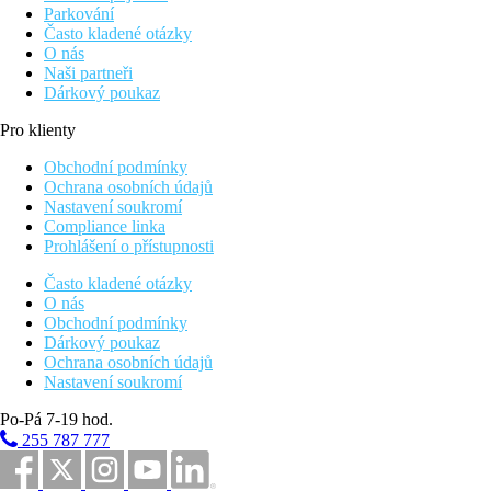
Parkování
Často kladené otázky
O nás
Naši partneři
Dárkový poukaz
Pro klienty
Obchodní podmínky
Ochrana osobních údajů
Nastavení soukromí
Compliance linka
Prohlášení o přístupnosti
Často kladené otázky
O nás
Obchodní podmínky
Dárkový poukaz
Ochrana osobních údajů
Nastavení soukromí
Po-Pá 7-19 hod.
255 787 777