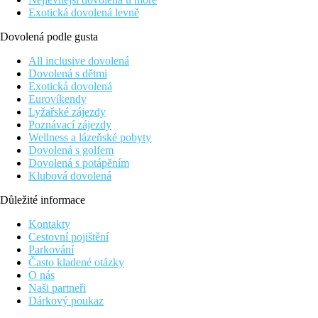
Exotická dovolená levně
Dovolená podle gusta
All inclusive dovolená
Dovolená s dětmi
Exotická dovolená
Eurovíkendy
Lyžařské zájezdy
Poznávací zájezdy
Wellness a lázeňské pobyty
Dovolená s golfem
Dovolená s potápěním
Klubová dovolená
Důležité informace
Kontakty
Cestovní pojištění
Parkování
Často kladené otázky
O nás
Naši partneři
Dárkový poukaz