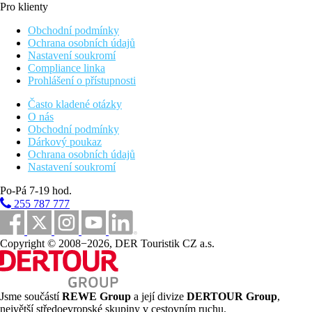
Pro klienty
Obchodní podmínky
Ochrana osobních údajů
Nastavení soukromí
Compliance linka
Prohlášení o přístupnosti
Často kladené otázky
O nás
Obchodní podmínky
Dárkový poukaz
Ochrana osobních údajů
Nastavení soukromí
Po-Pá 7-19 hod.
255 787 777
Copyright © 2008−2026, DER Touristik CZ a.s.
Jsme součástí
REWE Group
a její divize
DERTOUR Group
,
největší středoevropské skupiny v cestovním ruchu.