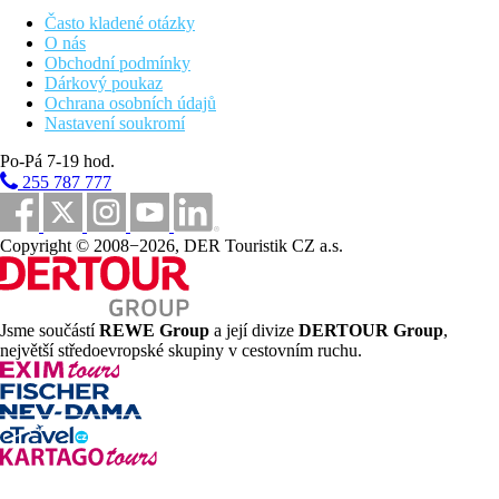
Pozdní snídaně, pozdní večeře
Často kladené otázky
Během dne lehký snack, káva, čaj, sladké pečivo
O nás
Možnost využití snack baru vč. nápojů v sesterském
Obchodní podmínky
hotelu Pickalbatros Dana Beach Resort
Dárkový poukaz
Vybrané nealkoholické nápoje místní výroby (24 hodin
Ochrana osobních údajů
denně, dle otevírací doby jednotlivých barů)
Nastavení soukromí
Vybrané alkoholické nápoje místní výroby (08.00 - 02.00
hod.)
Po-Pá 7-19 hod.
255 787 777
Sportovní nabídka
Zdarma:
fitness, tenisový kurt (vybavení a osvětlení za
poplatek), stolní tenis, minigolf, plážový volleyball, minifotbal,
Copyright © 2008−2026, DER Touristik CZ a.s.
šipky, lunapark u sousedního hotelu Water Valley By Neverland
(19:30 - 22:00).
Za poplatek:
kulečník, potápěčské centrum.
Zábava
Jsme součástí
REWE Group
a její divize
DERTOUR Group
,
Denní a večerní animační programy.
největší středoevropské skupiny v cestovním ruchu.
Děti
Aquapark (21 skluzavek pro dospělé, 14 skluzavek pro děti,
umělá řeka), 4 dětské bazény (1 s možností vyhřívání v zimním
období), dětské hřiště, miniklub.
Wellness