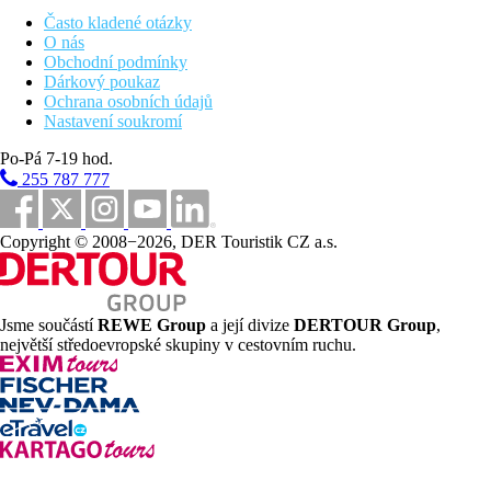
Pozdní snídaně, pozdní večeře
Často kladené otázky
Během dne lehký snack, káva, čaj, sladké pečivo
O nás
Restaurace á la carte (italská, gril, japonská, libanonská,
Obchodní podmínky
mongolská, čínská)- zdarma, rezervace nutná
Dárkový poukaz
Restaurace á la carte v Titanic Palace (mexická, indická)-
Ochrana osobních údajů
zdarma, rezervace nutná
Nastavení soukromí
Vybrané alkoholické a nealkoholické nápoje místní
výroby (24 hodin denně, dle otevírací doby jednotlivých
Po-Pá 7-19 hod.
barů)
255 787 777
Sportovní nabídka
Zdarma:
fitness, plážový volleyball.
Copyright © 2008−2026, DER Touristik CZ a.s.
Za poplatek:
bowling, kulečník, potápěčské centrum.
Zábava
Denní a večerní animační programy.
Jsme součástí
REWE Group
a její divize
DERTOUR Group
,
největší středoevropské skupiny v cestovním ruchu.
Děti
Aquapark, dětský bazén, miniklub, dětské hřiště.
Wellness
Za poplatek:
Spa centrum, sauna, pára, vířivka, masáže.
Pro handicapované
K dispozici 2 pokoje přizpůsobené pro handicapované klienty