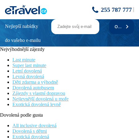
255 787 777
Nejlepší nabídky
ODEBÍRAT
MAGIC BEACH BY AMARINA
do vašeho e-mailu
Vhodné pro všechny věkové kategorie
Panoramatický výhled na moře
Nejvýhodnější zájezdy
Odpočinková dovolená
All inclusive
Last minute
Vlastní písečná pláž
Super last minute
Letní dovolená
Informace o hotelu
Levná dovolená
Děti zdarma a výhodně
Magic Beach By Amarina je situován v klidné části na okraji
Dovolená autobusem
Hurghady a patří mezi menší hotely s rodinnou atmosférou, je
Zájezdy s vlastní dopravou
tak vhodnou volbou pro strávení odpočinkové dovolené pro
Nejlevnější dovolená u moře
všechny věkové kategorie. Je umístěn na vlastní písčité pláži s
Exotická dovolená levně
panoramatickým výhledem na křišťálově průzračné Rudé moře.
Dovolená podle gusta
Vzdálenost
pláž: 0 m u pláže
All inclusive dovolená
letiště: 13 km Hurghada, 230 km Marsa Alam
Dovolená s dětmi
centrum: 2 km
Exotická dovolená