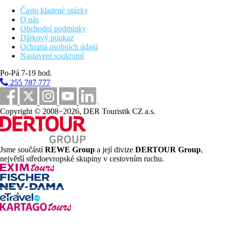
lobby bar
bar u bazénu
Často kladené otázky
bar na pláži
O nás
bazén
Obchodní podmínky
lehátka, slunečníky a osušky zdarma
Dárkový poukaz
dětský bazén
Ochrana osobních údajů
miniklub
Nastavení soukromí
obchodní arkáda
Po-Pá 7-19 hod.
Popis pláže
255 787 777
písčitá
velmi pozvolný vstup
korálové podloží (doporučujeme obuv do vody)
Copyright © 2008−2026, DER Touristik CZ a.s.
lehátka, slunečníky a osušky zdarma
Strava
All Inclusive
Jsme součástí
REWE Group
a její divize
DERTOUR Group
,
Snídaně, oběd a večeře formou bufetu
největší středoevropské skupiny v cestovním ruchu.
Během dne lehký snack, káva, čaj, sladké pečivo
Vybrané alkoholické a nealkoholické nápoje místní
výroby (11.00–23.00 hod.)
Místní rozlévaná vína pouze během oběda a večeře v
hlavní restauraci
Sportovní aktivity zdarma
stolní tenis