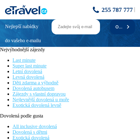
255 787 777
Nejlepší nabídky
ODEBÍRAT
Royal Star Beach Resort
do vašeho e-mailu
Oblíbený hotel za výhodnou cenu
Přímo u písčité pláže
Nejvýhodnější zájezdy
Snadná dostupnost do centra města Hurghada
Program all inclusive v ceně zájezdu
Last minute
Bazén s lehátky
Super last minute
Letní dovolená
Informace o hotelu
Levná dovolená
Děti zdarma a výhodně
Royal Star Beach Resort je menší městský hotel, nacházející u
Dovolená autobusem
vlastní menší písčité pláže. Interiér hotelu je útulně zařízen v
Zájezdy s vlastní dopravou
moderním arabském stylu, svým klientům nabízí služby na
Nejlevnější dovolená u moře
dobré úrovni. Díky své poloze nedaleko oblíbeného centra
Exotická dovolená levně
Sakkala je vhodnou volbou nejen pro klienty vyhledávající
noční život.
Dovolená podle gusta
Vzdálenost
All inclusive dovolená
pláž: 0 m u pláže
Dovolená s dětmi
letiště: 14 km Hurghada, 233 km Marsa Alam
Exotická dovolená