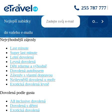
255 787 777
Nejlepší nabídky
ODEBÍRAT
LUBJANA
do vašeho e-mailu
Poloha
Nejvýhodnější zájezdy
• přibližně 100 m od pláže
Last minute
• přibližně 32 km od letiště
Super last minute
Letní dovolená
Pláž
Levná dovolená
Děti zdarma a výhodně
• přibližně 100 m od pláže
Dovolená autobusem
Zájezdy s vlastní dopravou
• písečná
Nejlevnější dovolená u moře
Exotická dovolená levně
• hotel oddělený od pláže ulicí
Dovolená podle gusta
• lehátka v ceně
All inclusive dovolená
• slunečníky v ceně
Dovolená s dětmi
Exotická dovolená
Bezbariérový přístup