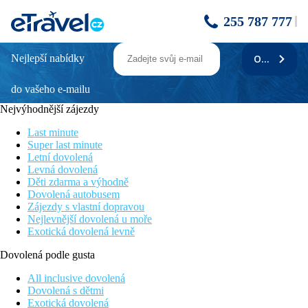
255 787 777
Nejlepší nabídky
ODEBÍRAT
CHATA OSTROV U TISÉ
do vašeho e-mailu
Úvodní popis
Pckód objektu
: 2531
Nejvýhodnější zájezdy
Letní sezóna
:
Moderně zařízená chata s bazénem a venkovním posezením
Last minute
situovaná na pěkném místě obklopeném jehličnatými lesy.
Super last minute
Zimní sezóna
:
Letní dovolená
V této krásné rekreační chatě, moderně vybavené, obklopené
Levná dovolená
jehličnatými lesy strávíte klidnou a pohodovou dovolenou.
Děti zdarma a výhodně
Dovolená autobusem
Upozornění
Zájezdy s vlastní dopravou
Max. obsazení 5 dospělých + 2 děti do 5 let.
Nejlevnější dovolená u moře
Exotická dovolená levně
Popis objektu
počet podlaží 2, obytná plocha 70 m2, Místnosti:
Dovolená podle gusta
přízemí: obytná místnost (30 m2, počet křesel: 4, počet pohovek:
1, jídelní kout), kuchyň (9 m2, počet míst u jídelního stolu: 6,
All inclusive dovolená
jídelní kout), koupelna (wc, vana, sprch. kout, umyvadlo),
Dovolená s dětmi
veranda (15 m2)
Exotická dovolená