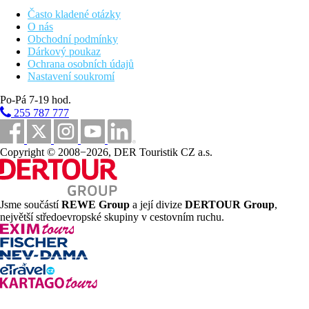
Vzdálenost od lékárny
Často kladené otázky
1200 m
O nás
Obchodní podmínky
Vzdálenost od potápěčského klubu
Dárkový poukaz
1850 m
Ochrana osobních údajů
Nastavení soukromí
Vzdálenost od restaurace
580 m
Po-Pá 7-19 hod.
Vzdálenost od písečné pláže
255 787 777
1150 m
Doprava
Copyright © 2008−2026, DER Touristik CZ a.s.
vlastní
Vzdálenost od disco klubu
1700 m
Jsme součástí
REWE Group
a její divize
DERTOUR Group
,
největší středoevropské skupiny v cestovním ruchu.
Výhody
WiFi internet zdarma
Klimatizace zdarma
Vzdálenosti
200 m