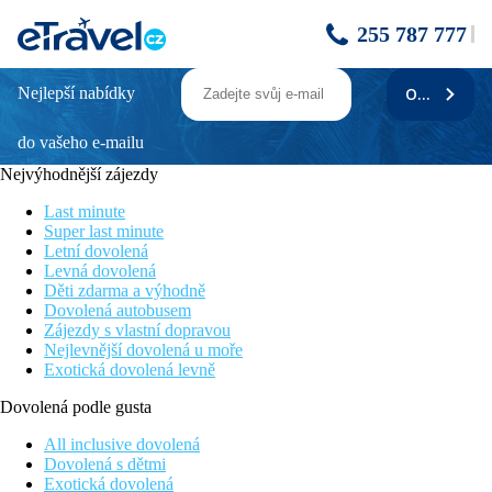
255 787 777
Nejlepší nabídky
ODEBÍRAT
APARTMÁNY 3298-2950
do vašeho e-mailu
Popis
NULL
Nejvýhodnější zájezdy
Znalost jazyků
Last minute
německy
Super last minute
anglicky
Letní dovolená
Levná dovolená
francouzsky
Děti zdarma a výhodně
italsky
Dovolená autobusem
chorvatsky
Zájezdy s vlastní dopravou
Nejlevnější dovolená u moře
Objekt je vybaven internetovým připojením
Exotická dovolená levně
Yes
Dovolená podle gusta
Vzdálenost od centra
4000 m
All inclusive dovolená
Dovolená s dětmi
Vzdálenost od moře
Exotická dovolená