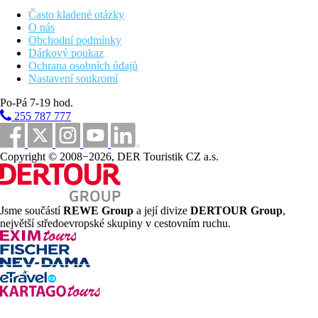
Doprava
Často kladené otázky
vlastní
O nás
Obchodní podmínky
Vzdálenost od disco klubu
Dárkový poukaz
6500 m
Ochrana osobních údajů
Výhody
Nastavení soukromí
WiFi internet zdarma
Po-Pá 7-19 hod.
Klimatizace za poplatek
255 787 777
Vzdálenosti
Copyright © 2008−2026, DER Touristik CZ a.s.
1 km
Vzdálenost k pláži
6,5 km
Jsme součástí
REWE Group
a její divize
DERTOUR Group
,
Centrum města
největší středoevropské skupiny v cestovním ruchu.
Pláž
Plážová dovolená
Fotogalerie