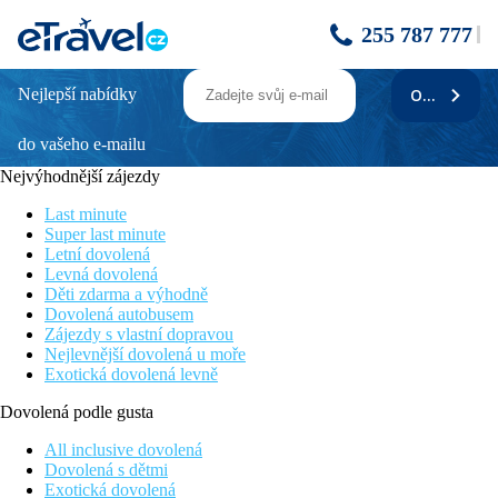
255 787 777
Nejlepší nabídky
ODEBÍRAT
APARTMÁNY 3298-1572
do vašeho e-mailu
Popis
NULL
Nejvýhodnější zájezdy
Znalost jazyků
Last minute
německy
Super last minute
italsky
Letní dovolená
chorvatsky
Levná dovolená
Děti zdarma a výhodně
Objekt je vybaven internetovým připojením
Dovolená autobusem
Yes
Zájezdy s vlastní dopravou
Nejlevnější dovolená u moře
Vzdálenost od centra
Exotická dovolená levně
6500 m
Dovolená podle gusta
Vzdálenost od moře
1000 m
All inclusive dovolená
Dovolená s dětmi
Vzdálenost od pláže
Exotická dovolená