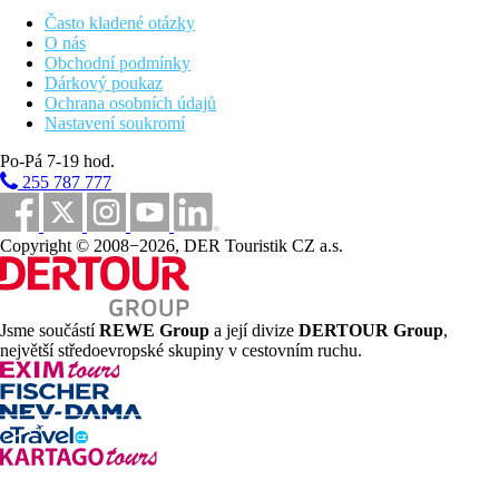
Často kladené otázky
O nás
Plážová dovolená
Obchodní podmínky
Dárkový poukaz
Fotogalerie
Ochrana osobních údajů
Nastavení soukromí
Po-Pá 7-19 hod.
255 787 777
Copyright © 2008−2026, DER Touristik CZ a.s.
Jsme součástí
REWE Group
a její divize
DERTOUR Group
,
největší středoevropské skupiny v cestovním ruchu.