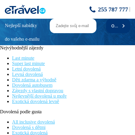
255 787 777
Nejlepší nabídky
ODEBÍRAT
APARTMÁNY LANTERNA SUNSET BY
VALAMAR
do vašeho e-mailu
Nejvýhodnější zájezdy
Poloha
Last minute
Apartmány Lanterna Sunset jsou situovány cca 13 km od centra
Super last minute
městečka Poreč s obchůdky, restauracemi a bary. Ve vzdálenosti
Letní dovolená
od 20 - 200 metrů od apartmánů se nachází pláž. Za poplatek si
Levná dovolená
tam návštěvnící mohou pronajmout lehátka a slunečníky
Děti zdarma a výhodně
Dovolená autobusem
Popis hotelu
Zájezdy s vlastní dopravou
Nejlevnější dovolená u moře
V komplexu je hostům k dispozici recepce s trezorem,
Exotická dovolená levně
restaurace, parkoviště a směnárna. Na recepci se hosté mohou
připojit k internetu přes wi-fi
Dovolená podle gusta
Popis pokoje
All inclusive dovolená
Dovolená s dětmi
Mezi základní vybavení pokojů patří vlastní sociální zařízení,
Exotická dovolená