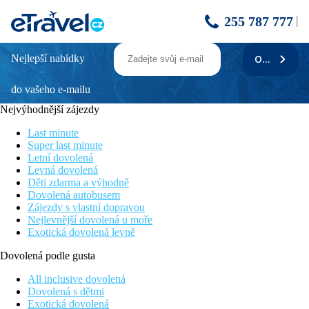
255 787 777
Nejlepší nabídky
ODEBÍRAT
Titanic Palace
do vašeho e-mailu
Krátká vzdálenost od letiště
Jeden z největších a nejvybavenějších aquaparků v Hurghadě
Nejvýhodnější zájezdy
Vhodné pro rodinnou dovolenou
K dispozici pokoje swim-up
Last minute
Písečná pláž přímo u hotelu
Super last minute
Letní dovolená
Poloha
Levná dovolená
Děti zdarma a výhodně
Titanic Palace Resort leží přímo u písčité pláže. Letiště
Dovolená autobusem
Hurghada je vzdáleno cca 14 km a letiště Marsa Alam cca 208
Zájezdy s vlastní dopravou
km. Centrum Hurghady je cca 17 km a nákupní možnosti jsou
Nejlevnější dovolená u moře
přímo v hotelu.
Exotická dovolená levně
Vybavení
Dovolená podle gusta
Vstupní hala s recepcí, hlavní restaurace, restaurace á la carte
All inclusive dovolená
(indická, mexická, čínská, mogolská, japonská)- zdarma,
Dovolená s dětmi
rezervace nutná, restaurace á la carte (steak)- za poplatek,
Exotická dovolená