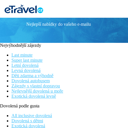
Nejlepší nabídky do vašeho e-mailu
TITANIC BEACH SPA & AQUA PARK
Informace o hotelu
Nejvýhodnější zájezdy
Titanic Beach Spa & Aqua Park je rozlehlý resort nacházející se 
relaxační Spa centrum. Tento resort je vhodnou volbou ke strávení
Last minute
Super last minute
Vzdálenost
Letní dovolená
pláž: 0 m u pláže
Levná dovolená
letiště: 14 km Hurghada, 207 km Marsa Alam
Děti zdarma a výhodně
centrum: 17 km
Dovolená autobusem
nákupní možnosti: 0 m v hotelu
Zájezdy s vlastní dopravou
Nejlevnější dovolená u moře
Popis pokoje
Exotická dovolená levně
Dvoulůžkový pokoj
Dovolená podle gusta
klimatizace
All inclusive dovolená
telefon
Dovolená s dětmi
TV se satelitním příjmem
Exotická dovolená