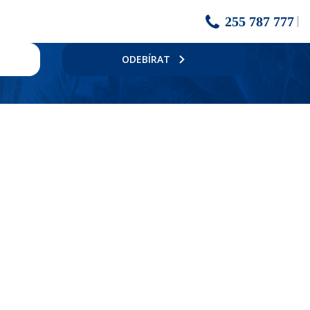
255 787 777
ODEBÍRAT
ějších aquaparků v Hurghadě, profesionální fitness centrum nebo