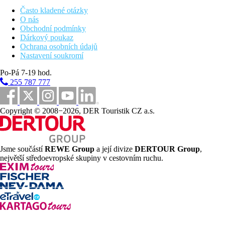
lehátka, slunečníky a osušky zdarma
Často kladené otázky
dětský bazén se skluzavkami (s možností vyhřívání v
O nás
zimním období)
Obchodní podmínky
dětské hřiště
Dárkový poukaz
miniklub
Ochrana osobních údajů
obchodní arkáda
Nastavení soukromí
Popis pláže
Po-Pá 7-19 hod.
písčitá pláž u sesterského hotelu Jaz Elite Casa Del Mar
255 787 777
Beach
lehátka, slunečníky a osušky zdarma
bar na pláži
Copyright © 2008−2026, DER Touristik CZ a.s.
Strava
All Inclusive
Snídaně, oběd a večeře formou bufetu
Pozdní snídaně a večeře
Jsme součástí
REWE Group
a její divize
DERTOUR Group
,
Restaurace á la carte (asijská)- 1x za pobyt zdarma,
největší středoevropské skupiny v cestovním ruchu.
rezervace nutná
Během dne lehký snack, káva, čaj, sladké pečivo
Vybrané alkoholické a nealkoholicé nápoje místní výroby
(10.00-24.00 hod.)
Sportovní aktivity zdarma
posilovna (16+)