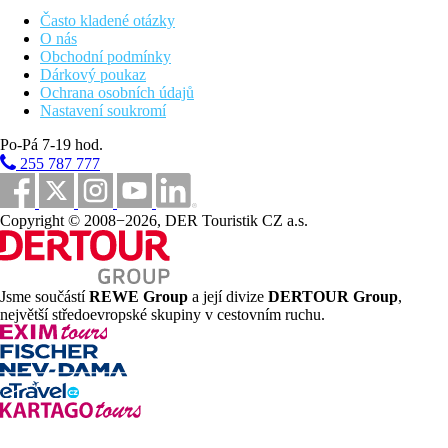
41 bazénů pro dospělé
Často kladené otázky
lehátka, slunečníky a osušky zdarma
O nás
aquapark- 53 skluzavek, tobogánů a vodních atrakcích (s
Obchodní podmínky
možností vyhřívání v zimním období)
Dárkový poukaz
líná řeka
Ochrana osobních údajů
lunapark
Nastavení soukromí
7 dětských bazénů
miniklub
Po-Pá 7-19 hod.
dětské hřiště
255 787 777
obchodní arkáda
Popis pláže
Copyright © 2008−2026, DER Touristik CZ a.s.
písčitá (u hotelu Pickalbatros Dana Beach Resort)
shuttle bus
lehátka, slunečníky a osušky zdarma
plážový bar
Jsme součástí
REWE Group
a její divize
DERTOUR Group
,
Strava
největší středoevropské skupiny v cestovním ruchu.
All Inclusive
Snídaně, oběd a večeře formou bufetu
Pozdní snídaně, pozdní večeře
Během dne lehký snack, káva, čaj, sladké pečivo
Vybrané nealkoholické nápoje místní výroby (24.00 hod.)
Vybrané alkoholické nápoje místní výroby (10.00-02.00
hod.)