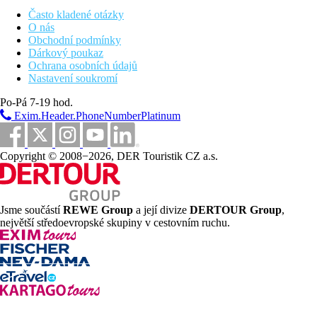
minibar (zdarma)
Často kladené otázky
set pro přípravu čaje a kávy
O nás
koupelna/WC (vysoušeč vlasů)
Obchodní podmínky
ložnice s obývací částí
Dárkový poukaz
balkon nebo terasa
Ochrana osobních údajů
cca 53-73 m²
Nastavení soukromí
Ostatní typy pokojů (pokud není uvedeno jinak, mají
pokoje výše uvedené vybavení)
Po-Pá 7-19 hod.
Suita, Výhled moře:
ložnice s obývací částí, cca 53-73
Exim.Header.PhoneNumberPlatinum
m²
Suita, Laguna, Swim-Up:
1 ložnice, obývací pokoj,
přímý vstup do sdíleného bazénu, cca 130 m²
Copyright © 2008−2026, DER Touristik CZ a.s.
Suita, Deluxe, Laguna:
1 ložnice, obývací pokoj, vyšší
patro, výhled moře a bazén, cca 130 m²
Pool Vila:
1 ložnice, obývací pokoj, přímý vstup do
sdíleného bazénu, cca 105 m²
Jsme součástí
REWE Group
a její divize
DERTOUR Group
,
největší středoevropské skupiny v cestovním ruchu.
Popis hotelu
vstupní hala s recepcí
hlavní restaurace
restaurace á la carte (rybí, turecká, brazilská, italská)-
zdarma, rezervace nutná
5 restaurací s obsluhou
několik barů
lobby bar