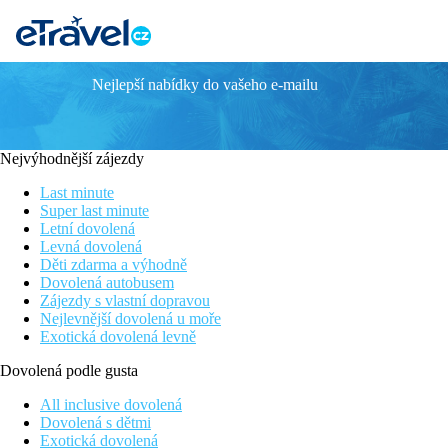
Nejlepší nabídky do vašeho e-mailu
STEIGENBERGER AQUA MAGIC
Informace o hotelu
Nejvýhodnější zájezdy
Steigenberger Aqua Magic je luxusní hotelový resort patřící do 
exkluzivní aquapark pro děti i dospělé, klienti mají taktéž k dis
Last minute
řad párů i rodin s dětmi.
Super last minute
Letní dovolená
Vzdálenost
Levná dovolená
pláž: 400 m
Děti zdarma a výhodně
letiště: 10 km Hurghada, 215 km Marsa Alam
Dovolená autobusem
centrum: 8 km
Zájezdy s vlastní dopravou
nákupní možnosti: 0 m v hotelu
Nejlevnější dovolená u moře
Exotická dovolená levně
Popis pokoje
Dovolená podle gusta
Dvoulůžkový pokoj
All inclusive dovolená
klimatizace
Dovolená s dětmi
telefon
Exotická dovolená