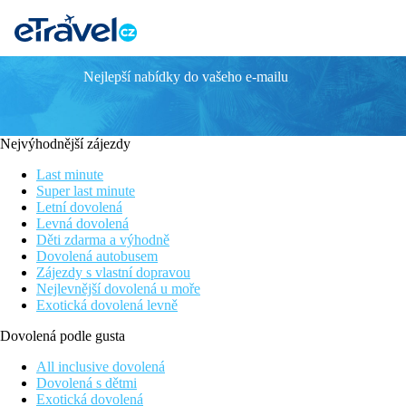
Nejlepší nabídky do vašeho e-mailu
BLU HOTELS SENALES
Poloha
Nejvýhodnější zájezdy
Hotel se nachází v oblasti Maso Corto, 80 m od centra a 100 m o
Last minute
Popis hotelu
Super last minute
Letní dovolená
K vybavení hotelu patří recepce, lobby, dále je k dispozici wi-fi 
Levná dovolená
připraven dětský klub (pro děti od 4 do 12 let), dětský koutek a
Děti zdarma a výhodně
Dovolená autobusem
Popis pokoje
Zájezdy s vlastní dopravou
Nejlevnější dovolená u moře
Mezi vybavení pokojů patří TV, fén, trezor, wi-fi připojení k int
Exotická dovolená levně
Další popis vybavení a umístění pokojů, najdete v oficiálním pop
Dovolená podle gusta
Sport a zábava
All inclusive dovolená
Dovolená s dětmi
Součástí hotelu je bazén, wellness centrum (sauna, turecké lázn
Exotická dovolená