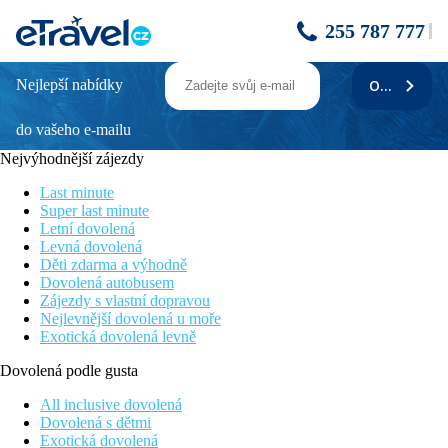
255 787 777
Nejlepší nabídky
ODEBÍRAT
HOTEL HELIOS - Akce 7=6 (1 noc zarma)
včasný pobyt
do vašeho e-mailu
Nejvýhodnější zájezdy
Popis
Last minute
Každé úterý se na hotelu Koná
den zdraví
, ve středy
Super last minute
místní
přehlídka řemesel
a ve čtvrtky se hosté mohou
Letní dovolená
zúčastnit
kulturních akcí
. Hotel má vlastní
Levná dovolená
léčebné zařízení
, vlastní zdravotnický personál a
Děti zdarma a výhodně
bazény napájené z
vlastního horkého pramene
. Léčení
Dovolená autobusem
následujících nemocí: nemoci pohybového ústrojí, chronické
Zájezdy s vlastní dopravou
zánětlivé
Nejlevnější dovolená u moře
a degenerativní choroby páteře a kloubů, svalové, revmatické a
Exotická dovolená levně
kloubní
bolesti, úrazy, pooperační péče. Možné procedury: masáže,
Dovolená podle gusta
zdravotní
gymnastika, tangentor, trakce, ultrazvuk, galvanoterapie,
All inclusive dovolená
bahenní a fluorové
Dovolená s dětmi
zábaly, fyzioterapeutické ošetření, vodní gymnastika. Ve
Exotická dovolená