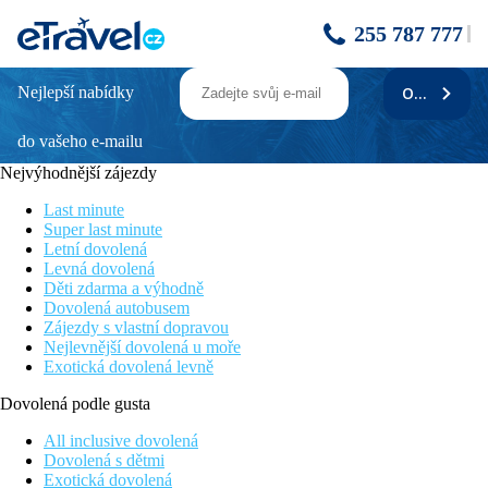
255 787 777
Nejlepší nabídky
ODEBÍRAT
THERMAL HÉVÍZ ENSANA HEALTH
SPA HOTEL - Wellness pobyt 2 noci
do vašeho e-mailu
Nejvýhodnější zájezdy
Popis
Last minute
Je perfektním místem pro relaxaci, svým hostům nabízí termální
Super last minute
vodu a
Letní dovolená
také procedury využívající unikátní Hevízské bahno. Hotelová
Levná dovolená
restaurace Tavirózsa nabízí pokrmy maďarské i mezinárodní
Děti zdarma a výhodně
kuchyně,
Dovolená autobusem
k dispozici jsou i dietní a lehké pokrmy. V kavárně Ciklámen
Zájezdy s vlastní dopravou
můžete
Nejlevnější dovolená u moře
ochutnat zmrzlinové speciality, zákusky a koktejly. Večer zabaví
Exotická dovolená levně
hosty
hudba: ve čtvrtek retro party, v pátek karibská hudba, v sobotu
Dovolená podle gusta
country,
blues and rock.
All inclusive dovolená
Dovolená s dětmi
Hotelový vodní svět nabízí:
venkovní zážitkový
Exotická dovolená