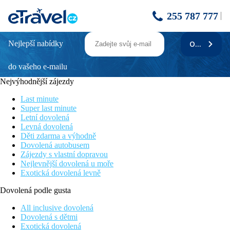
255 787 777
Nejlepší nabídky
ODEBÍRAT
THERMAL HÉVÍZ ENSANA HEALTH
SPA HOTEL - Wellness pobyt 6 nocí
do vašeho e-mailu
včasný pobyt
Nejvýhodnější zájezdy
Popis
Last minute
Super last minute
Je perfektním místem pro
relaxaci
, svým hostům nabízí
Letní dovolená
termální vodu
a také procedury využívající unikátní
Levná dovolená
Hevízské bahno
. Hotelová restaurace Tavirózsa nabízí
Děti zdarma a výhodně
pokrmy
maďarské
i
mezinárodní kuchyně
,
Dovolená autobusem
k dispozici jsou i
dietní
a
lehké pokrmy
.
Zájezdy s vlastní dopravou
V kavárně
Ciklámen
můžete ochutnat zmrzlinové
Nejlevnější dovolená u moře
speciality, zákusky a koktejly. Večer zabaví hosty
hudba
: ve
Exotická dovolená levně
čtvrtek
retro party
, v pátek
karibská
hudba
, v sobotu
country
,
blues and
Dovolená podle gusta
rock
.
All inclusive dovolená
Hotelový vodní svět nabízí:
venkovní
Dovolená s dětmi
zážitkový bazén
s podvodní masáží (200 m²), vodopádem,
Exotická dovolená