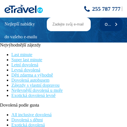
255 787 777
Nejlepší nabídky
ODEBÍRAT
ST. PATRICK'S
do vašeho e-mailu
Poloha
Nejvýhodnější zájezdy
Hotel se nachází přímo u moře v malém rybářském přístavu
Xlendi, uprostřed stejnojmenné malebné zátoky se skalními
Last minute
útesy po její obou stranách. V přímém dosahu je řada obchodů
Super last minute
restaurací či kaváren. Hlavní město ostrova Victoria je od Xlendi
Letní dovolená
vzdáleno pouhé 3 km
Levná dovolená
Děti zdarma a výhodně
Popis hotelu
Dovolená autobusem
Zájezdy s vlastní dopravou
Mezi vybavení hotelu patří vstupní hala s recepcí a lobby, menší
Nejlevnější dovolená u moře
zasedací sál, a´la carte restaurace
Exotická dovolená levně
Popis pokoje
Dovolená podle gusta
Všechny pokoje mají sociální zařízení se sprchou nebo vanou,
All inclusive dovolená
vysoušeč vlasů, individuální klimatizaci, Wi-Fi připojení,
Dovolená s dětmi
SAT/TV, telefon, minibar, balkón nebo terasu.
Exotická dovolená