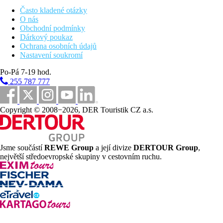
Turistické centrum
Často kladené otázky
O nás
Pláž
Obchodní podmínky
Dárkový poukaz
Ochrana osobních údajů
Plážová dovolená
Nastavení soukromí
Bazény
Po-Pá 7-19 hod.
255 787 777
Lehátka u bazénu
Slunečníky u bazénu
Copyright © 2008−2026, DER Touristik CZ a.s.
Fotogalerie
Jsme součástí
REWE Group
a její divize
DERTOUR Group
,
největší středoevropské skupiny v cestovním ruchu.