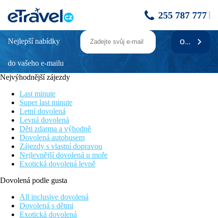
255 787 777
Nejlepší nabídky
ODEBÍRAT
SANTANA
do vašeho e-mailu
Informace o hotelu
Hotel Santana se nachází v centru městečka Qawra, jen pár
Nejvýhodnější zájezdy
minut chůze od menší písečné pláže a promenády, kde jsou
obchody, bary, restaurace a mnoho dalších rekreačních zařízení.
Last minute
V blízkosti hotelu se nachází
Maltské národní akvárium
.
Super last minute
Panoramatický výhled na moře a krajinu si můžete vychutnat ze
Letní dovolená
střešního bazénu a teras.
Kromě terasy u bazénu jsou k dispozici
Levná dovolená
další dvě terasy na opalování pro ty, kteří preferují klidnější
Děti zdarma a výhodně
chvíle.
Dovolená autobusem
Zájezdy s vlastní dopravou
Vzdálenost
Nejlevnější dovolená u moře
Pláže: 500 m
Exotická dovolená levně
Letiště: 20 km Malta
Centra: v centru
Dovolená podle gusta
Nákupní možnosti: v blízkosti hotelu
All inclusive dovolená
Popis pokoje
Dovolená s dětmi
Standard Room (Balcony) - Dvoulůžkový pokoj
Exotická dovolená