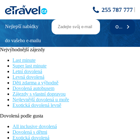
255 787 777
Nejlepší nabídky
ODEBÍRAT
Beachcomber Shandrani Resort & Spa
do vašeho e-mailu
Vhodné i pro rodiny s dětmi
Spa centrum Clarins
Nejvýhodnější zájezdy
Wi-fi zdarma
U hotelu 3 pláže s bílým pískem
Last minute
Zábavné večery
Super last minute
Letní dovolená
Poloha
Levná dovolená
Děti zdarma a výhodně
Resort je situovaný v jihovýchodní části Mauricia, v zálivu Blue
Dovolená autobusem
Bay Marine Park, známém pro svou bohatou podmořskou faunu
Zájezdy s vlastní dopravou
a je ideální volbou pro rodiny i páry hledající relaxaci a
Nejlevnější dovolená u moře
dobrodružství.
Exotická dovolená levně
Vybavení
Dovolená podle gusta
Vstupní hala s recepcí, 327 pokojů, 5 restaruací (italská, thajská,
All inclusive dovolená
močské plody, zdravé stravování a mezinárodní kuchyně), 2
Dovolená s dětmi
bary (La Rhumerie a Blue Bay Bar), 2 bazény, dětský klub, Spa
Exotická dovolená