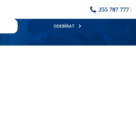
255 787 777
ODEBÍRAT
ouze pro Club Dinarobin), 2 bary, obchod se suvenýry, business centrum,
žehlicí prkno, wifi zdarma, cca 65m2