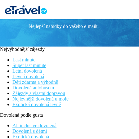
Nejlepší nabídky do vašeho e-mailu
Dinarobin Beachcomber Golf Resort & Spa
Přímo u dlouhé písčité pláže s bílým pískem
Na úpatí hory Le Morne Brabant
Nejvýhodnější zájezdy
Mnoho sportovních aktivit zdarma
Luxusní resort pro náročné klienty
Last minute
Možnost využívat služby vedlejšího hotelu Paradis
Super last minute
Letní dovolená
Poloha
Levná dovolená
Děti zdarma a výhodně
V klidném prostředí na jihozápadním pobřeží ostrova vedle hotel
Dovolená autobusem
Zájezdy s vlastní dopravou
Vybavení
Nejlevnější dovolená u moře
Exotická dovolená levně
Vstupní hala s recepcí, WiFi v lobby zdarma, 4 restaurace (mezin
velký bazén a 5 menších bazénů, které jsou situovány mezi vilka
Dovolená podle gusta
Pokoje
All inclusive dovolená
Dovolená s dětmi
Junior suite:
koupelna/WC (vana, vysoušeč vlasů), klimatizace, TV
Exotická dovolená