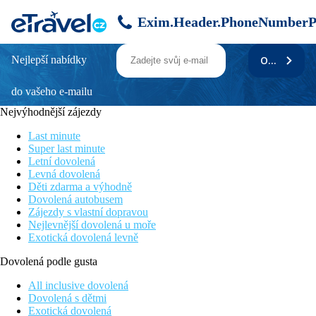
Exim.Header.PhoneNumberP
Nejlepší nabídky
ODEBÍRAT
LUX Le Morne
do vašeho e-mailu
Bohaté večerní programy a kvalitní servis
Klidný hotel obklopený krásnou přírodou
Nejvýhodnější zájezdy
Lokalita přímo pod horou Le Morne Brabant, která je zapsaná
na seznamu UNESCO
Last minute
Hotel je vhodný pro všechny věkové kategorie
Super last minute
Krásná písečná pláž přímo u hotelu
Letní dovolená
Levná dovolená
Poloha
Děti zdarma a výhodně
Dovolená autobusem
Resort se nachází na jihozápadním pobřeží Mauricia a leží přímo
Zájezdy s vlastní dopravou
u písečné pláže pod horou Le Morne Brabant zapsanou na
Nejlevnější dovolená u moře
seznamu UNESCO. Nabízí luxusní ubytování obklopené
Exotická dovolená levně
tropickými zahradami, klidnou atmosféru a nádherné západy
slunce.
Dovolená podle gusta
Mezinárodní letiště Sir Seewoosagur Ramgoolam Mauricius je
All inclusive dovolená
vzdáleno 57 km od hotelu
Dovolená s dětmi
Exotická dovolená