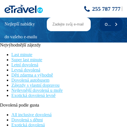
255 787 777
Nejlepší nabídky
ODEBÍRAT
RIU Palace
do vašeho e-mailu
Atraktivní oblast Le Morne
Na překásné písečné pláži
Nejvýhodnější zájezdy
Hotel pouze pro dospělé 18+
All inclusive 24h denně
Last minute
Super last minute
Poloha
Letní dovolená
Hotel Riu Palace Mauritius se nachází na poloostrově Le Morne
Levná dovolená
na jihozápadě ostrova Mauricius, přímo na písečné pláži. Hotel
Děti zdarma a výhodně
je určený pouze pro dospělé hosty (18+).
Dovolená autobusem
Zájezdy s vlastní dopravou
Vybavení
Nejlevnější dovolená u moře
Vstupní hala s recepcí, 300 pokojů, 3 venkovní bazény (z toho
Exotická dovolená levně
jeden exkluzivně pro hosty Elite Club), SPA, fitness, 1 bufetová
restaurace, 3 restaurace à la carte (fusion, japonská, grilované
Dovolená podle gusta
pokrmy), několik barů.
All inclusive dovolená
Pokoje
Dovolená s dětmi
Junior Suita:
klimatizace, TV/sat., telefon, Wi-Fi (zdarma),
Exotická dovolená