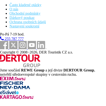
Pokoje jsou vybavené sejfem (zdarma). Ručníky jsou měněny
Často kladené otázky
denně.
O nás
Obchodní podmínky
GrandDeluxe Pokoj (U Pláže):
Dárkový poukaz
Pokoje jsou vybavené sejfem (zdarma). Ručníky jsou měněny
Ochrana osobních údajů
denně.
Nastavení soukromí
Suite (U Pláže):
Po-Pá 7-19 hod.
Pokoje jsou vybavené sejfem (zdarma). Ručníky jsou měněny
255 787 777
denně.
Banyan Suite:
Copyright © 2008−2026, DER Touristik CZ a.s.
Pokoje jsou vybavené sejfem (zdarma). Ručníky jsou měněny
denně.
Banyan Suite (U Pláže):
Pokoje jsou vybavené sejfem (zdarma). Ručníky jsou měněny
Jsme součástí
REWE Group
a její divize
DERTOUR Group
,
denně.
největší středoevropské skupiny v cestovním ruchu.
Ocean Suite (U Pláže):
Pokoje jsou vybavené postelí king-size a sejfem (zdarma).
Ručníky jsou měněny denně.
Wellbeing Suite:
Pokoje jsou vybavené sejfem (zdarma). Ručníky jsou měněny