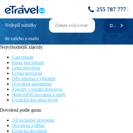
255 787 777
Nejlepší nabídky
ODEBÍRAT
The Westin Turtle Bay Resort & Spa
do vašeho e-mailu
Obecný popis:
Hotel The Westin Turtle Bay Resort & Spa leží v Balaclava cca
Nejvýhodnější zájezdy
58 km od letiště Mauricius.
Last minute
Vybavení:
Super last minute
Tento 3podlažní hotel disponuje celkem 190 pokoji. K vybavení
Letní dovolená
hotelu patří recepce, kadeřnictví a security entry system. Úklid
Levná dovolená
pokojů je zdarma. Služba praní prádla a služba žehlení prádla
Děti zdarma a výhodně
jsou za poplatek.
Dovolená autobusem
Zájezdy s vlastní dopravou
Sport/ volný čas:
Nejlevnější dovolená u moře
Sportovní a volnočasová nabídka: jóga a fitness. Nabídka
Exotická dovolená levně
wellness: sauna a whirlpool zdarma. Lázeňská oblast, parní
lázeň a masáže za poplatek. Zábava pro dospělé: živá hudba.
Dovolená podle gusta
Stravování
All inclusive dovolená
Polopenze, plná penze, all inclusive.
Dovolená s dětmi
Exotická dovolená