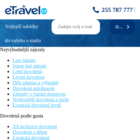
255 787 777
Nejlepší nabídky
ODEBÍRAT
Long Beach Mauritius
do vašeho e-mailu
Moderní hotel
Leží přímo u krásné pláže
Nejvýhodnější zájezdy
Obklopen tropickou zahradou
Mnoho sportovních aktivit
Last minute
Super last minute
Poloha
Letní dovolená
Levná dovolená
Hotel se nachází na východním pobřeží Mauricia u pláže Belle
Děti zdarma a výhodně
Mare, která je typická svou dlouhou bělostnou pláží a
Dovolená autobusem
tyrkysovou lagunou. Mezinárodní letiště Sir Seewoosagur
Zájezdy s vlastní dopravou
Ramgoolam Mauricius je vzdáleno 62 km od hotelu.
Nejlevnější dovolená u moře
Exotická dovolená levně
Vybavení
Vstupní hala s recepcí, 255 pokojů, 3 bazény ( z toho 1 pouze
Dovolená podle gusta
pro dospělé, dětský bazén), dětský klub, teens klub, obchod se
suvenýry, několik restaurací a barů, fitness centrum, wellness,
All inclusive dovolená
tenisové kurty, konferenční místnosti , směnárna, prádelna i
Dovolená s dětmi
čistírna.
Exotická dovolená