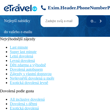
Exim.Header.PhoneNumberP
Nejlepší nabídky
ODEBÍRAT
LUX Belle Mare
do vašeho e-mailu
Přímo u krásné písečné pláže
Bohaté animační a večerní programy
Nejvýhodnější zájezdy
Mnoho sportovních a volnočasových aktivit
Rodinný bazén o velikosti 2000m2
Last minute
Vhodné pro rodiny s dětmi
Super last minute
Letní dovolená
Poloha
Levná dovolená
Děti zdarma a výhodně
Luxusní resort situovaný na východním pobřeží Mauricia, v
Dovolená autobusem
klidné vesnici Belle Mare, přibližně 45km od mezinárodního
Zájezdy s vlastní dopravou
letiště.
Nejlevnější dovolená u moře
Exotická dovolená levně
Vybavení
Dovolená podle gusta
Vstupní hala s recepcí, bazén o velikosti 2 000m2, moderní
fitness centrum, SPA, dětský klub, teen klub, celkem 6 restaurací
All inclusive dovolená
( Mondo, Amari, Duck Laundry, Beach Rouge, Royce Street,
Dovolená s dětmi
ICI ) , 5 barů ( Lounge bar, bar u bazénu, kavárna, rumový bar,
Exotická dovolená