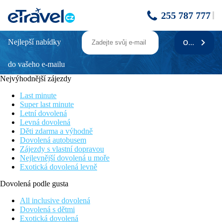
255 787 777
Nejlepší nabídky
ODEBÍRAT
Lagoon Attitude Hotel
do vašeho e-mailu
Wellness & SPA
Přímo u písečné pláže
Nejvýhodnější zájezdy
Pouze pro dospělé
Wi-fi internet zdarma
Last minute
3 bazény
Super last minute
Letní dovolená
Poloha
Levná dovolená
Hotel se nachází na okraji laguny Anse la Raie na severním
Děti zdarma a výhodně
pobřeží Mauricia. Letiště je vzdáleno cca 70km a 8km městečko
Dovolená autobusem
Grand Baie
Zájezdy s vlastní dopravou
Hotel je pouze pro starší 18ti let
Nejlevnější dovolená u moře
Exotická dovolená levně
Vybavení
Dovolená podle gusta
182 pokojů, vstupní hala, recepce, 4 restaurace (bufetová,
mořské plody, asijská, mauricijská), kiosk Taba-J (mauricijský
All inclusive dovolená
street food koncept a barbecue), fitness, 3 bary, 3 bazény (1
Dovolená s dětmi
vyhřívaný), butik, směnárna.
Exotická dovolená