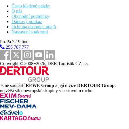
individuálně ovládaná klimatizace
Často kladené otázky
telefon
O nás
sat TV
Obchodní podmínky
minibar (za poplatek)
Dárkový poukaz
trezor (zdarma)
Ochrana osobních údajů
Wi-Fi (zdarma)
Nastavení soukromí
set pro přípravu čaje a kávy
vlastní sociální zařízení (koupelna, vysoušeč vlasů, WC)
Po-Pá 7-19 hod.
balkon nebo terasa
255 787 777
Ostatní typy pokojů (pokud není uvedeno jinak, mají
pokoje výše uvedené vybavení)
Coral Signature Dvoulůžkový pokoj , Výhled moře:
Copyright © 2008−2026, DER Touristik CZ a.s.
výhled na moře
Coral Signature Dvoulůžkový pokoj , Beach front:
nejblíže k pláži
Jsme součástí
REWE Group
a její divize
DERTOUR Group
,
Popis pláže
největší středoevropské skupiny v cestovním ruchu.
písčitá
lehátka, slunečníky a osušky zdarma
V blízkosti nejdelší pláž ostrova, Mont Choisy, se nachází
jižně od zálivu Grand Baie, mezi Trou aux
Biches a Pointe aux Canonniers. Krásná pláž s bílým
pískem, lemovaná přesličníky.
Sportovní aktivity zdarma