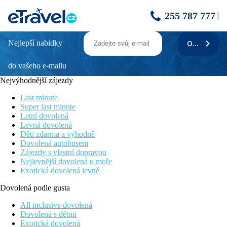
255 787 777
Nejlepší nabídky
ODEBÍRAT
Radisson Blu Azuri Resort & Spa
do vašeho e-mailu
Sportovní aktivity
Wi-fi zdarma
Nejvýhodnější zájezdy
Vhodné pro rodiny s dětmi
Hotel přímo u písečné pláže
Last minute
SPA centrum
Super last minute
Letní dovolená
Poloha
Levná dovolená
Děti zdarma a výhodně
Radisson Blu Azuri Resort & Spa, Mauritius se nachází na
Dovolená autobusem
severovýchodním pobřeží ostrova, v oblasti Haute Rive.
Zájezdy s vlastní dopravou
Nejlevnější dovolená u moře
Vybavení
Exotická dovolená levně
Vstupní hala s recepcí, 101 pokojů, celkem 4 restaurace a bary,
bazén, Wi-Fi (zdarma), SPA, fitness, dětský klub a teens klub,
Dovolená podle gusta
obchod se suvenýry, bankomat
All inclusive dovolená
Pokoje
Dovolená s dětmi
Exotická dovolená