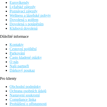
Dvoulůžkový pokoj, Premium, výhled zahrada:
klimatizace,
Eurovíkendy
TV, telefon, minibar (zdarma soda, džus, pivo a voda), set na
Lyžařské zájezdy
přípravu kávy a čaje, Wi-Fi (zdarma), koupelna/WC (vysoušeč
Poznávací zájezdy
vlasů), trezor, balkon nebo terasa, cca 49 m2, výhled do zahrady
Wellness a lázeňské pobyty
nebo do resortu, žehlička/žehlicí prkno, jedna postel typu king
Dovolená s golfem
nebo dvě queen.
Dovolená s potápěním
Klubová dovolená
Ostatní typy pokojů (pokud není uvedeno jinak, mají
pokoje výše uvedené vybavení)
Důležité informace
Dvoulůžkový pokoj, Premium, ocean
: výhled na moře
Kontakty
Cestovní pojištění
Pláž
Parkování
Písečná pláž přímo u hotelu.
Často kladené otázky
Lehátka a slunečníky zdarma.
O nás
Naši partneři
Stravování
Dárkový poukaz
Polopenze
snídaně a večeře formou bufetu v Le Comptoir
Pro klienty
Restaurant
Plná penze
Obchodní podmínky
snídaně, obědy a večeře formou bufetu v Le Comptoir
Ochrana osobních údajů
Restaurant
Nastavení soukromí
All inclusive
Compliance linka
snídaně formou bufetu v Le Comptoir Restaurant
Prohlášení o přístupnosti
oběd formou bufetu v Le Comptoir Restaurant nebo v A la