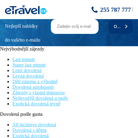
255 787 777
Nejlepší nabídky
ODEBÍRAT
C Mauritius
do vašeho e-mailu
Klidná dovolená
Hotel přímo na pláži
Nejvýhodnější zájezdy
Moderní hotel
All inclusive
Last minute
Super last minute
Poloha
Letní dovolená
Hotel se nachází na východním pobřeží ostrova přímo u pláže.
Levná dovolená
Letiště - 50km
Děti zdarma a výhodně
Dovolená autobusem
Vybavení
Zájezdy s vlastní dopravou
Vstupní hala, recepce, 3 restaurace (bufetová mezinárodní,
Nejlevnější dovolená u moře
plážové bistro, asijská a la carte), bar, 3 bazény, obchod se
Exotická dovolená levně
suvenýry, Lázně C Spa (za poplatek) - sauna, pára, masáže,
hlídaní dětí (za poplatek).
Dovolená podle gusta
Pokoje
All inclusive dovolená
Dovolená s dětmi
Dvoulůžkový pokoj, Prestige:
klimatizace, TV/sat., telefon,
Exotická dovolená