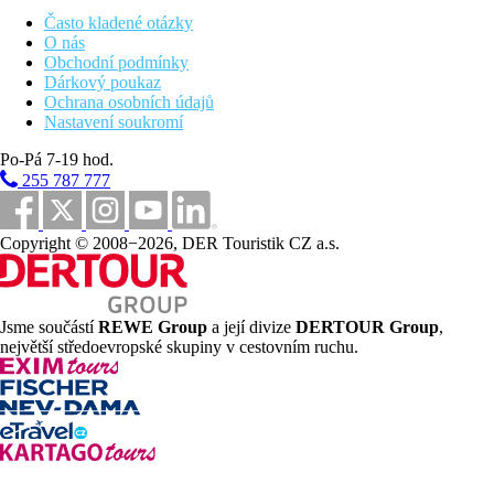
rezervace)
Často kladené otázky
Lehké snacky a nápoje (10.30 - 19.30) a odpolední čaj,
O nás
zmrzlina, sladké občerstvení (16.00 - 18.00) v Cpicerie
Obchodní podmínky
Vybrané alkoholické a nealkoholické nápoje včetně víc
Dárkový poukaz
jak 50 vín z celého svět
Ochrana osobních údajů
Minibar - červené a bílé víno, pivo, nealkoholické nápoje,
Nastavení soukromí
snacky (doplňováno 1x denně)
All inclusive program začíná checkinem a končí v den odjezdu
Po-Pá 7-19 hod.
po obědě v 15.00
255 787 777
Sportovní nabídka
Zdarma
: fitness, nemotorizované vodní sporty,
Copyright © 2008−2026, DER Touristik CZ a.s.
šnorchlování
Za poplatek
: jóga, lekce s instruktorem, kite surfing,
potápění (v Constance belle mare plage - transfer zdarma)
Jsme součástí
REWE Group
a její divize
DERTOUR Group
,
Děti
největší středoevropské skupiny v cestovním ruchu.
hlídaní dětí za poplatek
Wellness
Za poplatek:
SPA, mazáže, zkrášlující procedury.
Internet
Zdarma
: wifi na hotelu i na pokojích