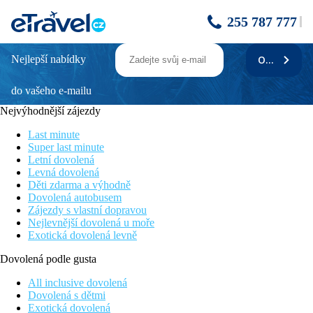
255 787 777
Nejlepší nabídky
ODEBÍRAT
KAZALALA HOSTED B&B
do vašeho e-mailu
Poloha
Nejvýhodnější zájezdy
• přibližně 50 km od centra Port Louis
Last minute
• přibližně 1,6 km od pláže
Super last minute
Letní dovolená
• doba jízdy z letiště přibližně 40 min.
Levná dovolená
Děti zdarma a výhodně
• přibližně 5,5 km od Chemin Grenier
Dovolená autobusem
Zájezdy s vlastní dopravou
• přibližně 850 m od golfového hřiště Le Chateau Golf Clubu
Nejlevnější dovolená u moře
Exotická dovolená levně
Bezbariérový přístup
Dovolená podle gusta
• Hotel není vhodný pro osoby se zdravotním postižením
All inclusive dovolená
Hotel
Dovolená s dětmi
Exotická dovolená
pokoje: 18, chaty: 4