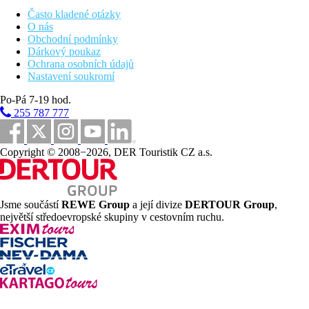
Často kladené otázky
51 km
O nás
Centrum města
Obchodní podmínky
Dárkový poukaz
Pláž
Ochrana osobních údajů
Nastavení soukromí
Hotel přímo u pláže
Po-Pá 7-19 hod.
Plážová dovolená
255 787 777
Bazény
Copyright © 2008−2026, DER Touristik CZ a.s.
Dětský bazén
Fotogalerie
Jsme součástí
REWE Group
a její divize
DERTOUR Group
,
největší středoevropské skupiny v cestovním ruchu.