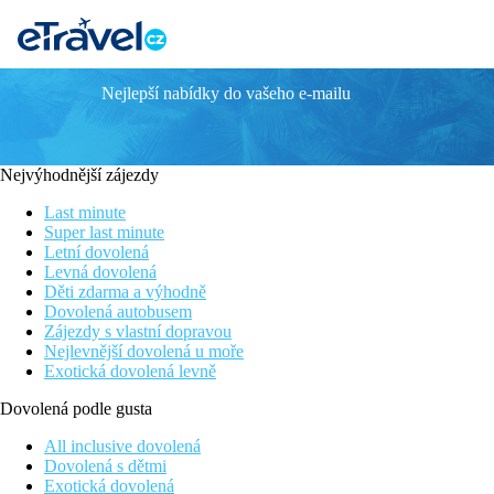
Nejlepší nabídky do vašeho e-mailu
TAMASSA
Informace o hotelu
Nejvýhodnější zájezdy
Resort Tamassa se nachází na jižním pobřeží a skládá se z několi
některou z restaurací nebo bar. Pro mladší návštěvníky je k dispo
Last minute
Super last minute
Vzdálenost
Letní dovolená
pláže: 0 m u pláže
Levná dovolená
letiště: 40 km
Děti zdarma a výhodně
centra: 14 km Souillac
Dovolená autobusem
nákupních možností: 2000 m
Zájezdy s vlastní dopravou
Nejlevnější dovolená u moře
Popis pokoje
Exotická dovolená levně
Dvoulůžkový pokoj
koupelna/WC (sprcha, vysoušeč vlasů)
Dovolená podle gusta
telefon, TV/sat.
minibar
All inclusive dovolená
trezor
Dovolená s dětmi
klimatizace
Exotická dovolená