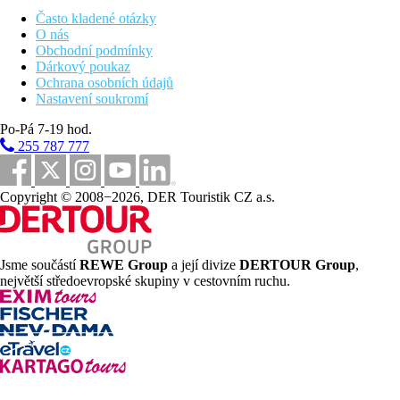
3 bazény (lehátka, osušky a slunečníky zdarma)
fitness
Často kladené otázky
SPA centrum
O nás
Wi-Fi (zdarma)
Obchodní podmínky
Dárkový poukaz
Popis pláže
Ochrana osobních údajů
písčitá
Nastavení soukromí
lehátka, slunečníky a osušky zdarma
Po-Pá 7-19 hod.
Sportovní aktivity zdarma
255 787 777
tenisový kurt
plážový volejbal
stolní tenis
Copyright © 2008−2026, DER Touristik CZ a.s.
fitness
deskové hry
kulečník
šnorchlování
Jsme součástí
REWE Group
a její divize
DERTOUR Group
,
večerní programy
největší středoevropské skupiny v cestovním ruchu.
Sportovní aktivity za příplatek
elektrická kola
potápěčské centrum
SPA centrum
vodní sporty
Strava