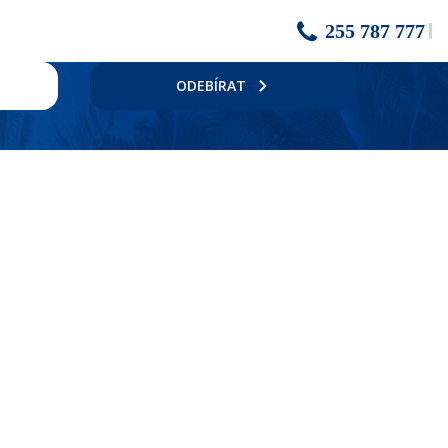
255 787 777
ODEBÍRAT
ouze pro Club Dinarobin), 2 bary, obchod se suvenýry, business centrum,
žehlicí prkno, wifi zdarma, cca 65m2