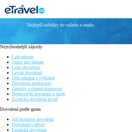
Nejlepší nabídky do vašeho e-mailu
DINAROBIN BEACHCOMBER GOLF RE
Poloha
Nejvýhodnější zájezdy
V klidném prostředí na jihozápadním pobřeží ostrova vedle hotel
Last minute
Vybavení
Super last minute
Letní dovolená
Vstupní hala s recepcí, WiFi v lobby zdarma, 4 restaurace (mezin
Levná dovolená
velký bazén a 5 menších bazénů, které jsou situovány mezi vilka
Děti zdarma a výhodně
Dovolená autobusem
Pokoje
Zájezdy s vlastní dopravou
Nejlevnější dovolená u moře
Junior suite:
koupelna/WC (vana, vysoušeč vlasů), klimatizace, TV
Exotická dovolená levně
Dovolená podle gusta
Ostatní typy pokojů
(pokud není uvedeno jinak, mají pokoje v
All inclusive dovolená
Junior suite, beach front:
strana k pláži
Dovolená s dětmi
Exotická dovolená
Stravování