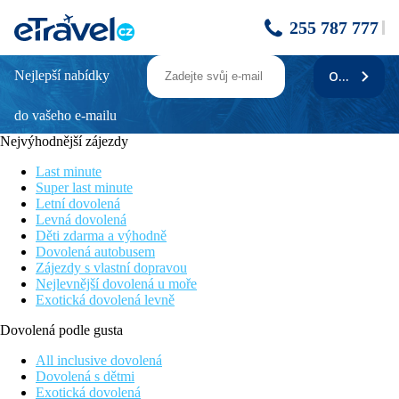
255 787 777
Nejlepší nabídky
ODEBÍRAT
PRESKIL ISLAND RESORT
do vašeho e-mailu
Informace o hotelu
Nejvýhodnější zájezdy
Hotel se nachází přímo na pláži na jihovýchodě ostrova. Od
letiště je vzdálen pouze 10 minut jízdy. Resort nabízí výborné
Last minute
podmínky pro rodiny s dětmi a pro svou atmosféru a kvalitní all
Super last minute
inclusive je ale oblíbený také u párů. Písečná pláž a krásné moře
Letní dovolená
z něj dělají ideální místo pro trávení dovolené.
Levná dovolená
Děti zdarma a výhodně
Vzdálenost
Dovolená autobusem
pláže: 0 m
Zájezdy s vlastní dopravou
letiště: 10 km
Nejlevnější dovolená u moře
nákupních možností: 10 km
Exotická dovolená levně
Popis pokoje
Dovolená podle gusta
Dvoulůžkový pokoj, Superior
All inclusive dovolená
koupelna/WC (vysoušeč vlasů)
Dovolená s dětmi
klimatizace
Exotická dovolená