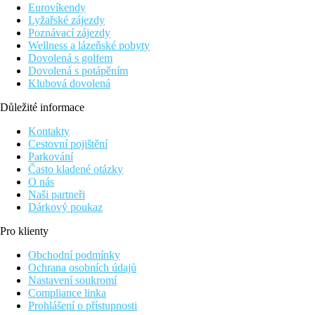
Pláž
Eurovíkendy
Dlouá písečná pláž přímo u hotelu
Lyžařské zájezdy
Lehátka a slunečníky zdarma
Poznávací zájezdy
Wellness a lázeňské pobyty
Stravování
Dovolená s golfem
All inclusive
Dovolená s potápěním
Snídaně, oběd a večeře formou bufetu
Klubová dovolená
Dvakrát týdně
možná večeře v
À LA CARTE restauraci. (
Snacky během dne
Důležité informace
Vybrané alkoholické a nealkoholické nápoje
Kontakty
Sportovní nabídka
Cestovní pojištění
Zdarma:
windsurfing, kitesurfing, paddleboard, kajak, pl
Parkování
Za poplatek
: potápění, exkurze (např. výlety na lodích, vý
Často kladené otázky
O nás
Zábava
Naši partneři
Tématické večeře
Dárkový poukaz
Možnosti zábavy v okolí hotelu
Pro klienty
Wellness
SPA
Obchodní podmínky
masáže a zkrášlující procedury za poplatek
Ochrana osobních údajů
Nastavení soukromí
Zvláštnosti
Compliance linka
Elite Club
Prohlášení o přístupnosti
Rychlý a pohodlný check-in při příjezdu.