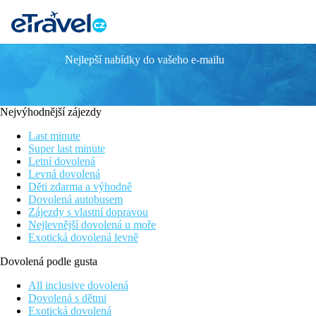
Nejlepší nabídky do vašeho e-mailu
RIU PALACE MAURITIUS
Poloha
Hotel Riu Palace Mauritius se nachází na poloostrově Le Morne n
Nejvýhodnější zájezdy
Vybavení
Last minute
Vstupní hala s recepcí, 300 pokojů, 3 venkovní bazény (z toho je
Super last minute
několik barů.
Letní dovolená
Levná dovolená
Pokoje
Děti zdarma a výhodně
Junior Suita:
klimatizace, TV/sat., telefon, Wi-Fi (zdarma), min
Dovolená autobusem
Zájezdy s vlastní dopravou
Nejlevnější dovolená u moře
Ostatní typy pokojů (pokud není uvedeno jinak, mají pokoj
Exotická dovolená levně
Junior Suita s částečným výhledem na moře
: částečný
Dovolená podle gusta
Junior Suita s výhledem na moře
: výhled na moře
Junior Suita, Elite Club:
navíc s čerpáním exkluzivních 
All inclusive dovolená
Junior Suite Swim-up Elite Club:
55m2,
prostorný obýv
Dovolená s dětmi
Exotická dovolená