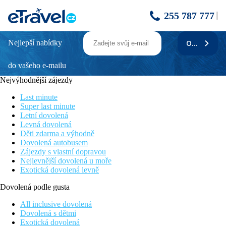
255 787 777
Nejlepší nabídky
ODEBÍRAT
VERANDA TAMARIN
do vašeho e-mailu
Informace o hotelu
Stylový boutique hotel leží na západním pobřeží ostrova v zálivu
Nejvýhodnější zájezdy
Tamarin Bay, který nabízí úchvatné výhledy na Indický oceán s
dechberoucími západy slunce. Vzdálenost od letiště je cca 51
Last minute
km.
Super last minute
Letní dovolená
Vzdálenost
Levná dovolená
pláž: cca 150 m
Děti zdarma a výhodně
letiště: cca 51 km
Dovolená autobusem
centra: cca 35 km (Port Louis)
Zájezdy s vlastní dopravou
nákupních možností: cca 1,5 km
Nejlevnější dovolená u moře
Exotická dovolená levně
Popis pokoje
Dvoulůžkový pokoj typu Comfort
Dovolená podle gusta
telefon
klimatizace
All inclusive dovolená
TV
Dovolená s dětmi
WIFI zdarma
Exotická dovolená