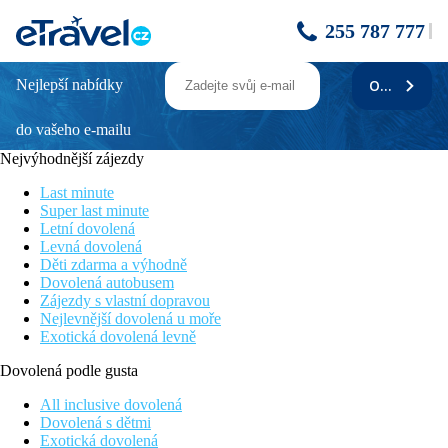
255 787 777
Nejlepší nabídky
ODEBÍRAT
SUNRISE ATTITUDE
do vašeho e-mailu
Informace o hotelu
Nejvýhodnější zájezdy
Emeraude Beach Attitude leží u pláže Belle Mare, která nabízí
kilometry nádherné písčité pláže s výhledy na tyrkysový oceán.
Last minute
Menší resort se skládá ze stylově vybavených pokojů
Super last minute
vyvedených v přírodních barvách, které jsou umístěné v
Letní dovolená
menších bungalovech a jsou obklopené exotickou zahradou.
Levná dovolená
Pobyt můžeme doporučit všem, kteří hledají klidné a přívětivé
Děti zdarma a výhodně
místo pro dovolenou, při které mohou poznávat vše, co
Dovolená autobusem
Mauricius nabízí.
Zájezdy s vlastní dopravou
Nejlevnější dovolená u moře
Upozornění
: Hotel pouze pro dospělé osoby starší 18 let.
Exotická dovolená levně
Vzdálenost
Dovolená podle gusta
pláže: u pláže
letiště: 51 km
All inclusive dovolená
centra: 9 km
Dovolená s dětmi
nákupních možností: 1300 m 1,3 km
Exotická dovolená