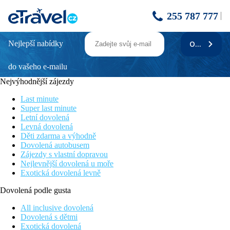
255 787 777
Nejlepší nabídky
ODEBÍRAT
ART
do vašeho e-mailu
Poloha
Nejvýhodnější zájezdy
Hotel se nachází v samém srdci největšího města Dolního Slezka
- Wroclawi (cca 60 km od hranice s ČR). V blízkosti historická
Last minute
čtvrť Ostrów Tumski a slavné panoráma Racławice. Na náměstí
Super last minute
Market Square a jeho okolí, vzdáleném pouhých 150 metrů, je
Letní dovolená
více než sto restaurací a klubů
Levná dovolená
Děti zdarma a výhodně
Popis hotelu
Dovolená autobusem
Zájezdy s vlastní dopravou
Mezi vybavení hotelu patří recepce, restaurace a kavárna, bar,
Nejlevnější dovolená u moře
Wi-Fi, podzemní garáž a monitorované parkoviště
Exotická dovolená levně
Popis pokoje
Dovolená podle gusta
Pokoje jsou vybaveny vlastním sociálním zařízením, TV, Wi-Fi,
All inclusive dovolená
minibarem a trezorem.
Dovolená s dětmi
Exotická dovolená