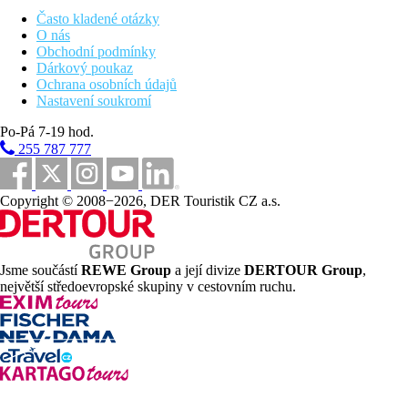
Často kladené otázky
O nás
Obchodní podmínky
Dárkový poukaz
Ochrana osobních údajů
Nastavení soukromí
Po-Pá 7-19 hod.
255 787 777
Copyright © 2008−2026, DER Touristik CZ a.s.
Jsme součástí
REWE Group
a její divize
DERTOUR Group
,
největší středoevropské skupiny v cestovním ruchu.