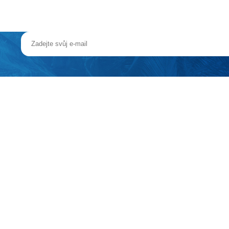
NĚ CIEPLICE
i, lednice, župan
objednávky pobytu.