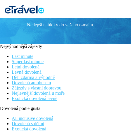
Nejlepší nabídky do vašeho e-mailu
DŁUGI DOM
AKČNÍ NABÍDKA
● Stylové ubytování v srdci Jelení Hory ● TERMÁLNÍ LÁZ
Nejvýhodnější zájezdy
URČITĚ OCENÍTE
Last minute
Proč Dlugy Dom Jelenia Góra:
Super last minute
- termální voda ve všech koupelnách
Letní dovolená
- lázeňský park jen 120 m
Levná dovolená
- v blízkosti hranic s ČR
Děti zdarma a výhodně
Dovolená autobusem
KDE BUDETE SPÁT
Zájezdy s vlastní dopravou
1, 2 a 3 - lůžkové pokoje KOMFORT
, Spr.+WC, SAT/TV, Wi-F
Nejlevnější dovolená u moře
Exotická dovolená levně
FORMA STRAVY
plná penze
Dovolená podle gusta
Bližší informace o poskytování bezlepkové stravy najdete
ZDE
.
All inclusive dovolená
Požadavek na
bezlepkovou stravu je nutné uvést předem
do 
Dovolená s dětmi
Exotická dovolená