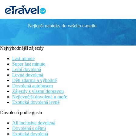
Nejlepší nabídky do vašeho e-mailu
Slavnosti vína na Madeiře
Den 1.
Nejvýhodnější zájezdy
1. den: PŘÍLET NA MADEIRU A UBYTOVÁNÍ
Last minute
Super last minute
Odlet z Prahy, přílet na letiště Funchal, transfer do hotelu a ubyt
Letní dovolená
Levná dovolená
Děti zdarma a výhodně
Dovolená autobusem
Zájezdy s vlastní dopravou
Nejlevnější dovolená u moře
Exotická dovolená levně
Dovolená podle gusta
All inclusive dovolená
Dovolená s dětmi
Exotická dovolená