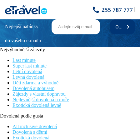
255 787 777
Nejlepší nabídky
ODEBÍRAT
Quinta Splendida Wellness & Botanical
Garden
do vašeho e-mailu
Nejvýhodnější zájezdy
Perla uprostřed botanické zahrady s překrásnými výhledy na
Atlantický oceán
Last minute
Ideální místo pro klidnou, odpočinkovou dovolenou
Super last minute
Široký výběr masáží a procedur ve spa centru
Letní dovolená
Doporučujeme zapůjčení auta
Levná dovolená
Nově pouze pro klienty od 13 let
Děti zdarma a výhodně
Dovolená autobusem
Poloha
Zájezdy s vlastní dopravou
Nejlevnější dovolená u moře
V centru malebného městečka Caniço, v kopci cca 2 km nad
Exotická dovolená levně
pobřežím s kouzelným výhledem na oceán. Restaurace, bary a
možnosti nákupů v blízkém okolí, autobusová zastávka cca 50
Dovolená podle gusta
m. Letiště cca 10 km, Funchal cca 11 km.
All inclusive dovolená
Vybavení
Dovolená s dětmi
Exotická dovolená
Několik nízkých budov v rozsáhlé botanické zahradě (cca 30