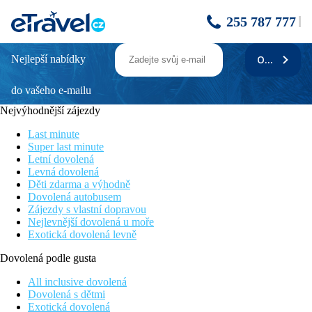
255 787 777
Nejlepší nabídky
ODEBÍRAT
ENOTEL GOLF SANTO DE SERRA
do vašeho e-mailu
Poloha
Nejvýhodnější zájezdy
• přibližně 25 min. od centra Funchal
Last minute
• doba jízdy z letiště přibližně 10 min.
Super last minute
Letní dovolená
Bezbariérový přístup
Levná dovolená
Děti zdarma a výhodně
• Hotel není vhodný pro osoby se zdravotním postižením
Dovolená autobusem
Zájezdy s vlastní dopravou
Hotel
Nejlevnější dovolená u moře
Exotická dovolená levně
• recepce: 24 hodin denně
• trezor: za poplatek
Dovolená podle gusta
• televizní místnost
• zahrada
All inclusive dovolená
• Wi-Fi: v celém hotelu, v ceně
Dovolená s dětmi
• internetový terminál
Exotická dovolená